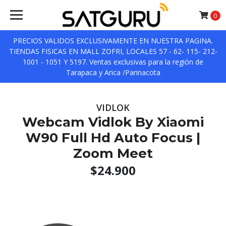
0
PRECIOS VALIDOS EXCLUSIVAMENTE EN NUESTRA PAGINA.
TIENDAS FISICAS EN MALL ZOFRI, LOCALES 57 - 62- 115- 212-
1001 - 1051 Y 5197. Ventas exclusivas para la región de
Tarapaca y Arica /Parinacota
VIDLOK
Webcam Vidlok By Xiaomi
W90 Full Hd Auto Focus |
Zoom Meet
$24.900