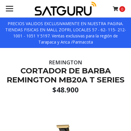
0
PRECIOS VALIDOS EXCLUSIVAMENTE EN NUESTRA PAGINA.
TIENDAS FISICAS EN MALL ZOFRI, LOCALES 57 - 62- 115- 212-
1001 - 1051 Y 5197. Ventas exclusivas para la región de
Tarapaca y Arica /Parinacota
REMINGTON
CORTADOR DE BARBA
REMINGTON MB20A T SERIES
$48.900