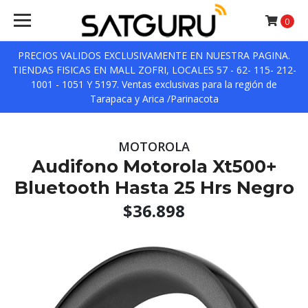
0
PRECIOS VALIDOS EXCLUSIVAMENTE EN NUESTRA PAGINA.
TIENDAS FISICAS EN MALL ZOFRI, LOCALES 57 - 62- 115- 212-
1001 - 1051 Y 5197. Ventas exclusivas para la región de
Tarapaca y Arica /Parinacota
MOTOROLA
Audifono Motorola Xt500+
Bluetooth Hasta 25 Hrs Negro
$36.898