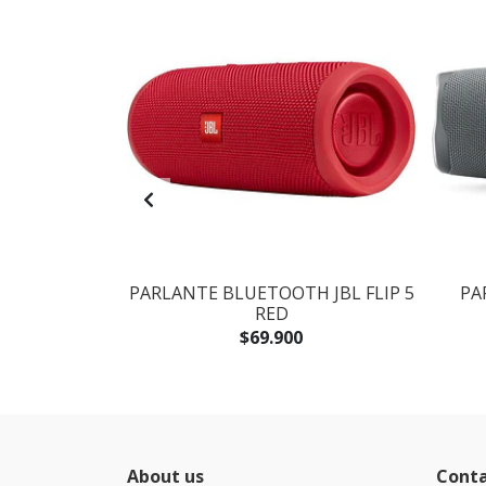
O AKG Y23
PARLANTE BLUETOOTH JBL FLIP 5
PA
CON MIC
RED
.900
$69.900
About us
Cont