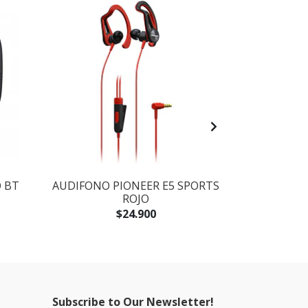
SALE -25%
 BT
AUDIFONO PIONEER E5 SPORTS
CONTROLAD
ROJO
WH - P
$24.900
$149
Subscribe to Our Newsletter!