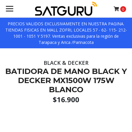
0
PRECIOS VALIDOS EXCLUSIVAMENTE EN NUESTRA PAGINA.
TIENDAS FISICAS EN MALL ZOFRI, LOCALES 57 - 62- 115- 212-
1001 - 1051 Y 5197. Ventas exclusivas para la región de
Tarapaca y Arica /Parinacota
BLACK & DECKER
BATIDORA DE MANO BLACK Y
DECKER MX1500W 175W
BLANCO
$16.900