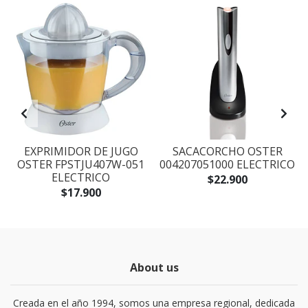
L
EXPRIMIDOR DE JUGO
SACACORCHO OSTER
F
OSTER FPSTJU407W-051
004207051000 ELECTRICO
ELECTRICO
$22.900
$17.900
About us
Creada en el año 1994, somos una empresa regional, dedicada