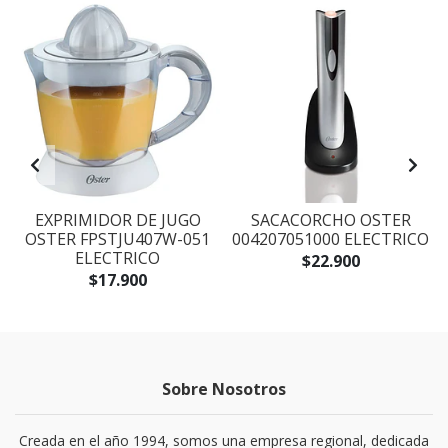
L
EXPRIMIDOR DE JUGO
SACACORCHO OSTER
F
OSTER FPSTJU407W-051
004207051000 ELECTRICO
ELECTRICO
$22.900
$17.900
Sobre Nosotros
Creada en el año 1994, somos una empresa regional, dedicada