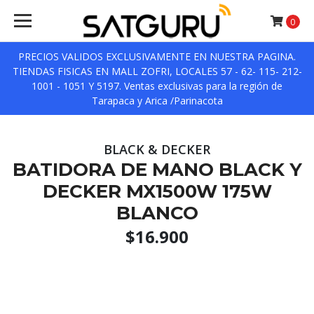
0
PRECIOS VALIDOS EXCLUSIVAMENTE EN NUESTRA PAGINA.
TIENDAS FISICAS EN MALL ZOFRI, LOCALES 57 - 62- 115- 212-
1001 - 1051 Y 5197. Ventas exclusivas para la región de
Tarapaca y Arica /Parinacota
BLACK & DECKER
BATIDORA DE MANO BLACK Y
DECKER MX1500W 175W
BLANCO
$16.900