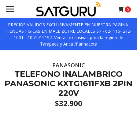
0
PRECIOS VALIDOS EXCLUSIVAMENTE EN NUESTRA PAGINA.
TIENDAS FISICAS EN MALL ZOFRI, LOCALES 57 - 62- 115- 212-
1001 - 1051 Y 5197. Ventas exclusivas para la región de
Tarapaca y Arica /Parinacota
PANASONIC
TELEFONO INALAMBRICO
PANASONIC KXTG1611FXB 2PIN
220V
$32.900