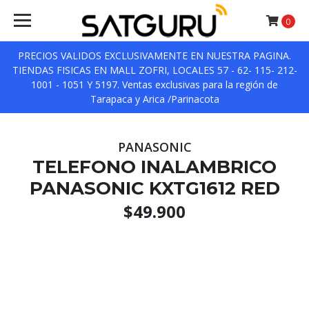
0
PRECIOS VALIDOS EXCLUSIVAMENTE EN NUESTRA PAGINA.
TIENDAS FISICAS EN MALL ZOFRI, LOCALES 57 - 62- 115- 212-
1001 - 1051 Y 5197. Ventas exclusivas para la región de
Tarapaca y Arica /Parinacota
PANASONIC
TELEFONO INALAMBRICO
PANASONIC KXTG1612 RED
$49.900