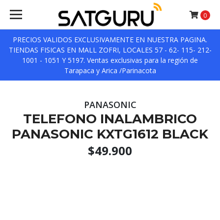
0
PRECIOS VALIDOS EXCLUSIVAMENTE EN NUESTRA PAGINA.
TIENDAS FISICAS EN MALL ZOFRI, LOCALES 57 - 62- 115- 212-
1001 - 1051 Y 5197. Ventas exclusivas para la región de
Tarapaca y Arica /Parinacota
PANASONIC
TELEFONO INALAMBRICO
PANASONIC KXTG1612 BLACK
$49.900