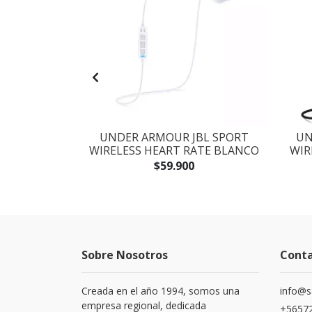
AMBRICO
UNDER ARMOUR JBL SPORT
UN
612 BLACK
WIRELESS HEART RATE BLANCO
WIR
$59.900
Sobre Nosotros
Cont
Creada en el año 1994, somos una
info@s
empresa regional, dedicada
+56572