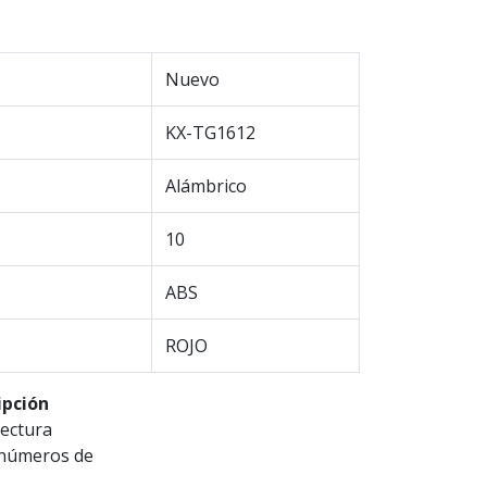
Nuevo
KX-TG1612
Alámbrico
10
ABS
ROJO
ipción
lectura
 números de