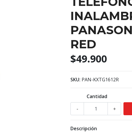
TELEFON
INALAMB
PANASONI
RED
$49.900
SKU:
PAN-KXTG1612R
Cantidad
-
+
Descripción