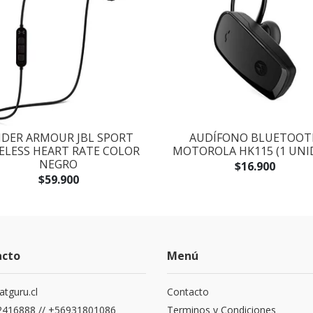
DER ARMOUR JBL SPORT
AUDÍFONO BLUETOOT
ELESS HEART RATE COLOR
MOTOROLA HK115 (1 UNI
NEGRO
$16.900
$59.900
acto
Menú
atguru.cl
Contacto
416888 // +56931801086
Terminos y Condiciones