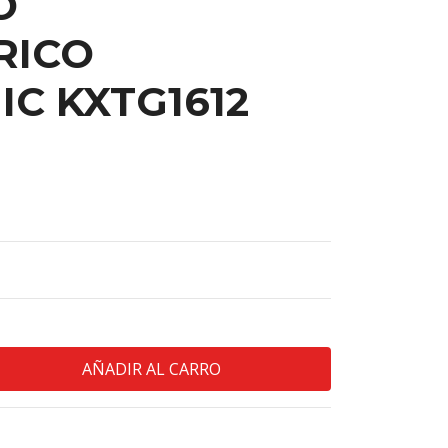
O
RICO
C KXTG1612