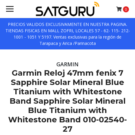
0
PRECIOS VALIDOS EXCLUSIVAMENTE EN NUESTRA PAGINA.
TIENDAS FISICAS EN MALL ZOFRI, LOCALES 57 - 62- 115- 212-
1001 - 1051 Y 5197. Ventas exclusivas para la región de
Tarapaca y Arica /Parinacota
GARMIN
Garmin Reloj 47mm fenix 7
Sapphire Solar Mineral Blue
Titanium with Whitestone
Band Sapphire Solar Mineral
Blue Titanium with
Whitestone Band 010-02540-
27