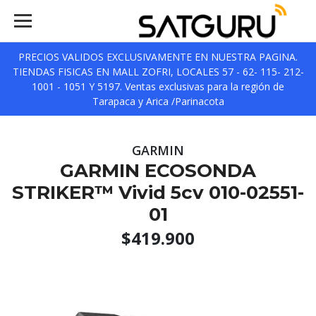
PRECIOS VALIDOS EXCLUSIVAMENTE EN NUESTRA PAGINA.
TIENDAS FISICAS EN MALL ZOFRI, LOCALES 57 - 62- 115- 212-
1001 - 1051 Y 5197. Ventas exclusivas para la región de
Tarapaca y Arica /Parinacota
GARMIN
GARMIN ECOSONDA
STRIKER™ Vivid 5cv 010-02551-
01
$419.900