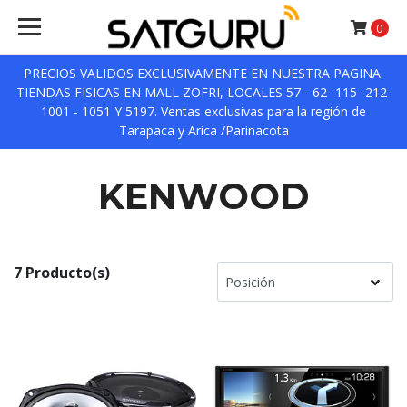
0
PRECIOS VALIDOS EXCLUSIVAMENTE EN NUESTRA PAGINA.
TIENDAS FISICAS EN MALL ZOFRI, LOCALES 57 - 62- 115- 212-
1001 - 1051 Y 5197. Ventas exclusivas para la región de
Tarapaca y Arica /Parinacota
KENWOOD
7 Producto(s)