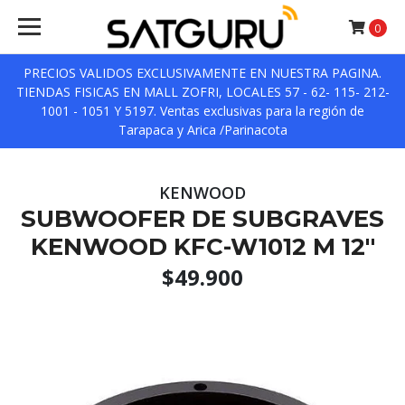
0
PRECIOS VALIDOS EXCLUSIVAMENTE EN NUESTRA PAGINA.
TIENDAS FISICAS EN MALL ZOFRI, LOCALES 57 - 62- 115- 212-
1001 - 1051 Y 5197. Ventas exclusivas para la región de
Tarapaca y Arica /Parinacota
KENWOOD
SUBWOOFER DE SUBGRAVES
KENWOOD KFC-W1012 M 12''
$49.900