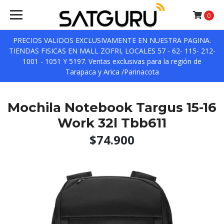
0
PRECIOS VALIDOS EXCLUSIVAMENTE EN NUESTRA PAGINA.
TIENDAS FISICAS EN MALL ZOFRI, LOCALES 57 - 62- 115- 212-
1001 - 1051 Y 5197. Ventas exclusivas para la región de
Tarapaca y Arica /Parinacota
Mochila Notebook Targus 15-16
Work 32l Tbb611
$74.900