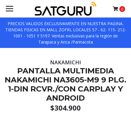
0
PRECIOS VALIDOS EXCLUSIVAMENTE EN NUESTRA PAGINA.
TIENDAS FISICAS EN MALL ZOFRI, LOCALES 57 - 62- 115- 212-
1001 - 1051 Y 5197. Ventas exclusivas para la región de
Tarapaca y Arica /Parinacota
NAKAMICHI
PANTALLA MULTIMEDIA
NAKAMICHI NA3605-M9 9 PLG.
1-DIN RCVR./CON CARPLAY Y
ANDROID
$304.900