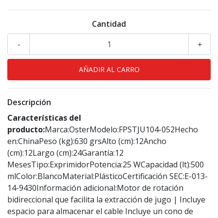
Cantidad
-
+
Descripción
Características del
producto:
Marca:OsterModelo:FPSTJU104-052Hecho
en:ChinaPeso (kg):630 grsAlto (cm):12Ancho
(cm):12Largo (cm):24Garantía:12
MesesTipo:ExprimidorPotencia:25 WCapacidad (lt):500
mlColor:BlancoMaterial:PlásticoCertificación SEC:E-013-
14-9430Información adicional:Motor de rotación
bidireccional que facilita la extracción de jugo | Incluye
espacio para almacenar el cable Incluye un cono de