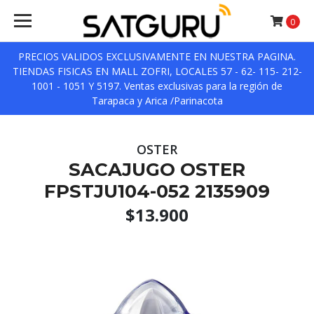
0
PRECIOS VALIDOS EXCLUSIVAMENTE EN NUESTRA PAGINA.
TIENDAS FISICAS EN MALL ZOFRI, LOCALES 57 - 62- 115- 212-
1001 - 1051 Y 5197. Ventas exclusivas para la región de
Tarapaca y Arica /Parinacota
OSTER
SACAJUGO OSTER
FPSTJU104-052 2135909
$13.900