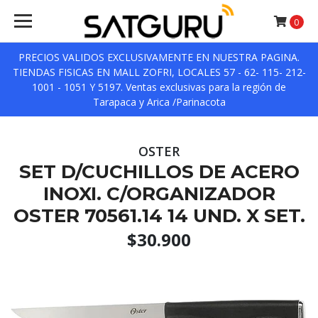
0
PRECIOS VALIDOS EXCLUSIVAMENTE EN NUESTRA PAGINA.
TIENDAS FISICAS EN MALL ZOFRI, LOCALES 57 - 62- 115- 212-
1001 - 1051 Y 5197. Ventas exclusivas para la región de
Tarapaca y Arica /Parinacota
OSTER
SET D/CUCHILLOS DE ACERO
INOXI. C/ORGANIZADOR
OSTER 70561.14 14 UND. X SET.
$30.900