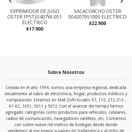
B
EXPRIMIDOR DE JUGO
SACACORCHO OSTER
OSTER FPSTJU407W-051
004207051000 ELECTRICO
ELECTRICO
$22.900
$17.900
Sobre Nosotros
Creada en el año 1994, somos una empresa regional, dedicada
inicialmente al rubro de electrónica, hogar, productos médicos y
computación. Estamos en Mall Zofri locales 57, 115, 212-213 ,
61-62, 1051, 5011 y 5012. Con el avanzar del tiempo hemos
agregado categorías como productos para vehículos, celulares,
radios de comunicación, navegadores satélites, etc. Contamos
con sobre nueve mil metros de bodegas desde donde
vendemos al por mayor a países en Sudamérica y al resto de