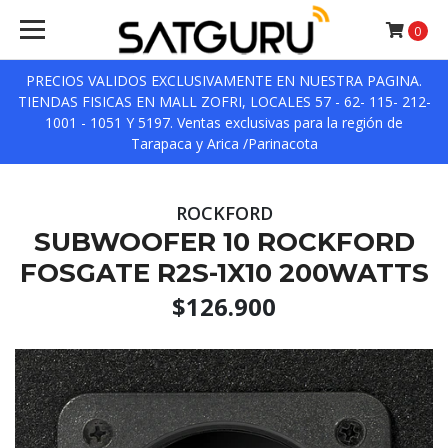
0
PRECIOS VALIDOS EXCLUSIVAMENTE EN NUESTRA PAGINA.
TIENDAS FISICAS EN MALL ZOFRI, LOCALES 57 - 62- 115- 212-
1001 - 1051 Y 5197. Ventas exclusivas para la región de
Tarapaca y Arica /Parinacota
ROCKFORD
SUBWOOFER 10 ROCKFORD
FOSGATE R2S-1X10 200WATTS
$126.900