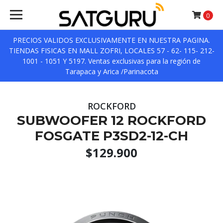
0
PRECIOS VALIDOS EXCLUSIVAMENTE EN NUESTRA PAGINA.
TIENDAS FISICAS EN MALL ZOFRI, LOCALES 57 - 62- 115- 212-
1001 - 1051 Y 5197. Ventas exclusivas para la región de
Tarapaca y Arica /Parinacota
ROCKFORD
SUBWOOFER 12 ROCKFORD
FOSGATE P3SD2-12-CH
$129.900