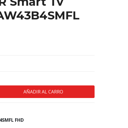
R Smart Tv
 AW43B4SMFL
B4SMFL FHD