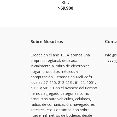
K
RED
0
$69.900
Sobre Nosotros
Cont
Creada en el año 1994, somos una
info@s
empresa regional, dedicada
+56572
inicialmente al rubro de electrónica,
hogar, productos médicos y
computación. Estamos en Mall Zofri
locales 57, 115, 212-213 , 61-62, 1051,
5011 y 5012. Con el avanzar del tiempo
hemos agregado categorías como
productos para vehículos, celulares,
radios de comunicación, navegadores
satélites, etc. Contamos con sobre
nueve mil metros de bodegas desde