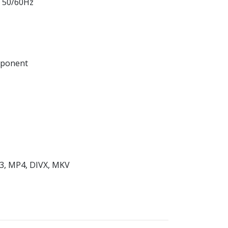
V 50/60Hz
mponent
P3, MP4, DIVX, MKV