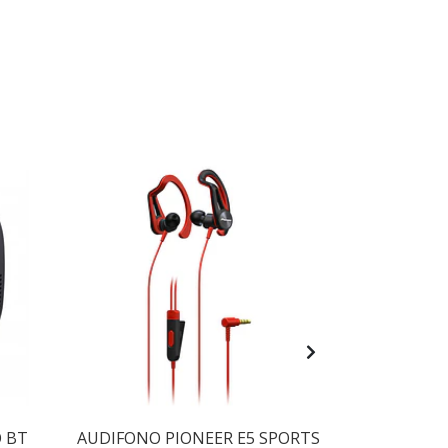
OFERTA -2
 BT
AUDIFONO PIONEER E5 SPORTS
CONTROLAD