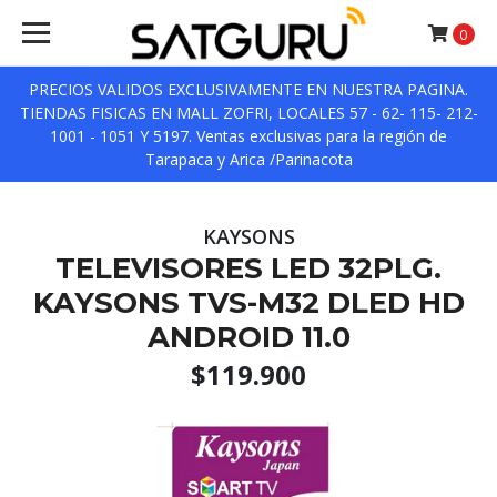
0
PRECIOS VALIDOS EXCLUSIVAMENTE EN NUESTRA PAGINA.
TIENDAS FISICAS EN MALL ZOFRI, LOCALES 57 - 62- 115- 212-
1001 - 1051 Y 5197. Ventas exclusivas para la región de
Tarapaca y Arica /Parinacota
KAYSONS
TELEVISORES LED 32PLG.
KAYSONS TVS-M32 DLED HD
ANDROID 11.0
$119.900