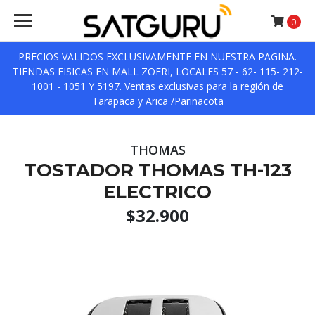
0
PRECIOS VALIDOS EXCLUSIVAMENTE EN NUESTRA PAGINA.
TIENDAS FISICAS EN MALL ZOFRI, LOCALES 57 - 62- 115- 212-
1001 - 1051 Y 5197. Ventas exclusivas para la región de
Tarapaca y Arica /Parinacota
THOMAS
TOSTADOR THOMAS TH-123
ELECTRICO
$32.900