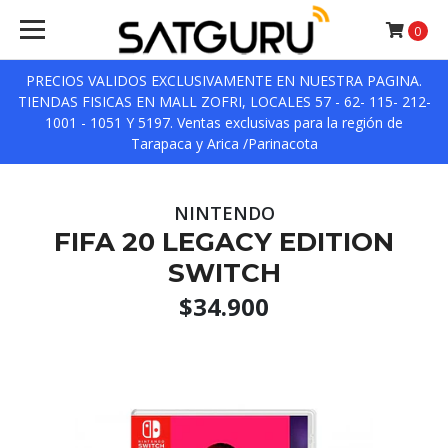
0
PRECIOS VALIDOS EXCLUSIVAMENTE EN NUESTRA PAGINA.
TIENDAS FISICAS EN MALL ZOFRI, LOCALES 57 - 62- 115- 212-
1001 - 1051 Y 5197. Ventas exclusivas para la región de
Tarapaca y Arica /Parinacota
NINTENDO
FIFA 20 LEGACY EDITION
SWITCH
$34.900