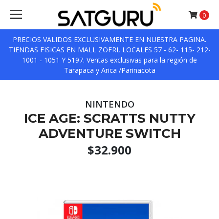
0
PRECIOS VALIDOS EXCLUSIVAMENTE EN NUESTRA PAGINA.
TIENDAS FISICAS EN MALL ZOFRI, LOCALES 57 - 62- 115- 212-
1001 - 1051 Y 5197. Ventas exclusivas para la región de
Tarapaca y Arica /Parinacota
NINTENDO
ICE AGE: SCRATTS NUTTY
ADVENTURE SWITCH
$32.900