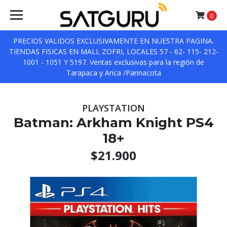
0
PRECIOS VALIDOS EXCLUSIVAMENTE EN NUESTRA PAGINA.
TIENDAS FISICAS EN MALL ZOFRI, LOCALES 57 - 62- 115- 212-
1001 - 1051 Y 5197. Ventas exclusivas para la región de
Tarapaca y Arica /Parinacota
PLAYSTATION
Batman: Arkham Knight PS4
18+
$21.900