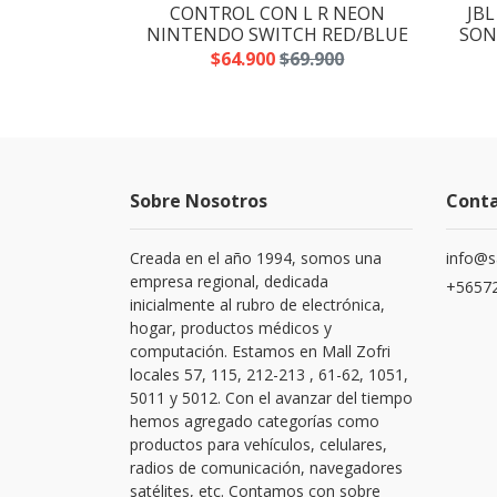
PIRATES OF
CONTROL CON L R NEON
JBL
ION PS4
NINTENDO SWITCH RED/BLUE
SONI
$64.900
$69.900
Sobre Nosotros
Cont
Creada en el año 1994, somos una
info@s
empresa regional, dedicada
+56572
inicialmente al rubro de electrónica,
hogar, productos médicos y
computación. Estamos en Mall Zofri
locales 57, 115, 212-213 , 61-62, 1051,
5011 y 5012. Con el avanzar del tiempo
hemos agregado categorías como
productos para vehículos, celulares,
radios de comunicación, navegadores
satélites, etc. Contamos con sobre