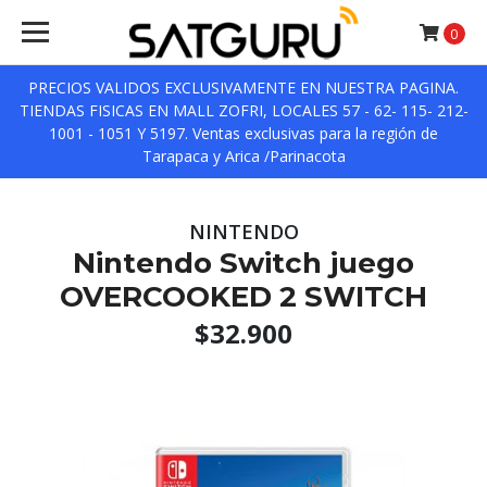
0
PRECIOS VALIDOS EXCLUSIVAMENTE EN NUESTRA PAGINA.
TIENDAS FISICAS EN MALL ZOFRI, LOCALES 57 - 62- 115- 212-
1001 - 1051 Y 5197. Ventas exclusivas para la región de
Tarapaca y Arica /Parinacota
NINTENDO
Nintendo Switch juego
OVERCOOKED 2 SWITCH
$32.900