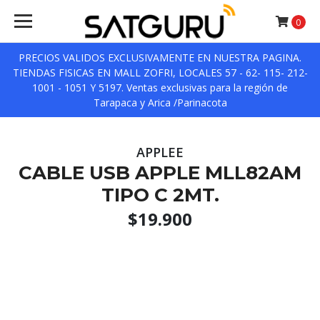
0
PRECIOS VALIDOS EXCLUSIVAMENTE EN NUESTRA PAGINA.
TIENDAS FISICAS EN MALL ZOFRI, LOCALES 57 - 62- 115- 212-
1001 - 1051 Y 5197. Ventas exclusivas para la región de
Tarapaca y Arica /Parinacota
APPLEE
CABLE USB APPLE MLL82AM
TIPO C 2MT.
$19.900