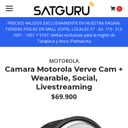
0
PRECIOS VALIDOS EXCLUSIVAMENTE EN NUESTRA PAGINA.
TIENDAS FISICAS EN MALL ZOFRI, LOCALES 57 - 62- 115- 212-
1001 - 1051 Y 5197. Ventas exclusivas para la región de
Tarapaca y Arica /Parinacota
MOTOROLA
Camara Motorola Verve Cam +
Wearable, Social,
Livestreaming
$69.900