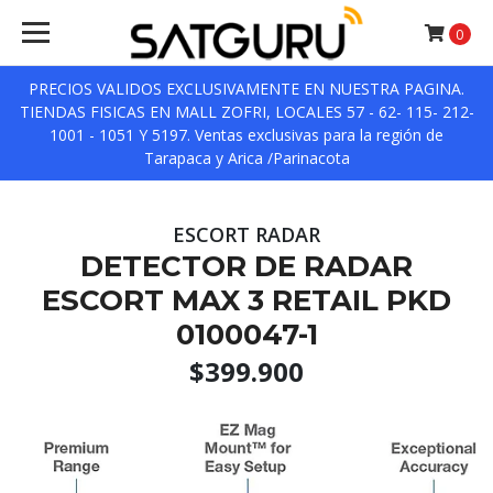
0
PRECIOS VALIDOS EXCLUSIVAMENTE EN NUESTRA PAGINA.
TIENDAS FISICAS EN MALL ZOFRI, LOCALES 57 - 62- 115- 212-
1001 - 1051 Y 5197. Ventas exclusivas para la región de
Tarapaca y Arica /Parinacota
ESCORT RADAR
DETECTOR DE RADAR
ESCORT MAX 3 RETAIL PKD
0100047-1
$399.900