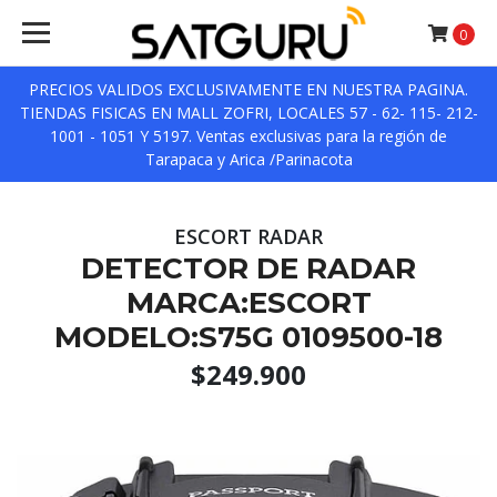
0
PRECIOS VALIDOS EXCLUSIVAMENTE EN NUESTRA PAGINA.
TIENDAS FISICAS EN MALL ZOFRI, LOCALES 57 - 62- 115- 212-
1001 - 1051 Y 5197. Ventas exclusivas para la región de
Tarapaca y Arica /Parinacota
ESCORT RADAR
DETECTOR DE RADAR
MARCA:ESCORT
MODELO:S75G 0109500-18
$249.900