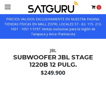
0
PRECIOS VALIDOS EXCLUSIVAMENTE EN NUESTRA PAGINA.
TIENDAS FISICAS EN MALL ZOFRI, LOCALES 57 - 62- 115- 212-
1001 - 1051 Y 5197. Ventas exclusivas para la región de
Tarapaca y Arica /Parinacota
JBL
SUBWOOFER JBL STAGE
1220B 12 PULG.
$249.900