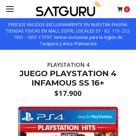
0
PRECIOS VALIDOS EXCLUSIVAMENTE EN NUESTRA PAGINA.
TIENDAS FISICAS EN MALL ZOFRI, LOCALES 57 - 62- 115- 212-
1001 - 1051 Y 5197. Ventas exclusivas para la región de
Tarapaca y Arica /Parinacota
PLAYSTATION 4
JUEGO PLAYSTATION 4
INFAMOUS SS 16+
$17.900