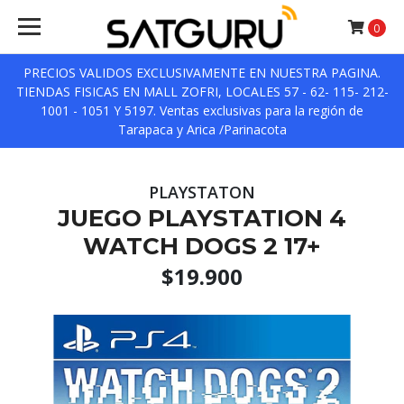
0
PRECIOS VALIDOS EXCLUSIVAMENTE EN NUESTRA PAGINA.
TIENDAS FISICAS EN MALL ZOFRI, LOCALES 57 - 62- 115- 212-
1001 - 1051 Y 5197. Ventas exclusivas para la región de
Tarapaca y Arica /Parinacota
PLAYSTATON
JUEGO PLAYSTATION 4
WATCH DOGS 2 17+
$19.900