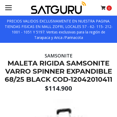
0
PRECIOS VALIDOS EXCLUSIVAMENTE EN NUESTRA PAGINA.
TIENDAS FISICAS EN MALL ZOFRI, LOCALES 57 - 62- 115- 212-
1001 - 1051 Y 5197. Ventas exclusivas para la región de
Tarapaca y Arica /Parinacota
SAMSONITE
MALETA RIGIDA SAMSONITE
VARRO SPINNER EXPANDIBLE
68/25 BLACK COD-12042010411
$114.900