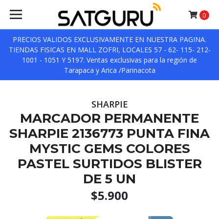
0
PRECIOS VALIDOS EXCLUSIVAMENTE EN NUESTRA PAGINA.
TIENDAS FISICAS EN MALL ZOFRI, LOCALES 57 - 62- 115- 212-
1001 - 1051 Y 5197. Ventas exclusivas para la región de
Tarapaca y Arica /Parinacota
SHARPIE
MARCADOR PERMANENTE
SHARPIE 2136773 PUNTA FINA
MYSTIC GEMS COLORES
PASTEL SURTIDOS BLISTER
DE 5 UN
$5.900