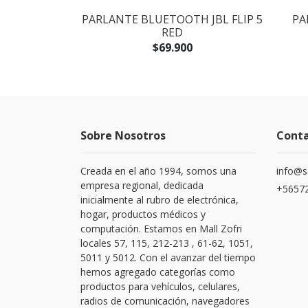
TÁTIL
PARLANTE BLUETOOTH JBL FLIP 5
PA
00A/00 AZUL
RED
$69.900
Sobre Nosotros
Cont
Creada en el año 1994, somos una
info@s
empresa regional, dedicada
+56572
inicialmente al rubro de electrónica,
hogar, productos médicos y
computación. Estamos en Mall Zofri
locales 57, 115, 212-213 , 61-62, 1051,
5011 y 5012. Con el avanzar del tiempo
hemos agregado categorías como
productos para vehículos, celulares,
radios de comunicación, navegadores