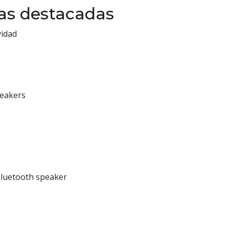
cas destacadas
vidad
peakers
Bluetooth speaker