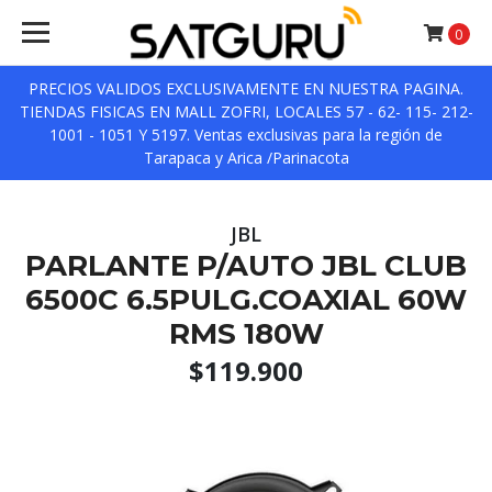
0
PRECIOS VALIDOS EXCLUSIVAMENTE EN NUESTRA PAGINA.
TIENDAS FISICAS EN MALL ZOFRI, LOCALES 57 - 62- 115- 212-
1001 - 1051 Y 5197. Ventas exclusivas para la región de
Tarapaca y Arica /Parinacota
JBL
PARLANTE P/AUTO JBL CLUB
6500C 6.5PULG.COAXIAL 60W
RMS 180W
$119.900