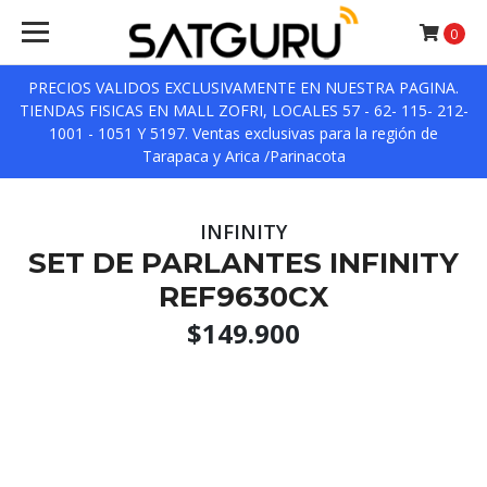
0
PRECIOS VALIDOS EXCLUSIVAMENTE EN NUESTRA PAGINA.
TIENDAS FISICAS EN MALL ZOFRI, LOCALES 57 - 62- 115- 212-
1001 - 1051 Y 5197. Ventas exclusivas para la región de
Tarapaca y Arica /Parinacota
INFINITY
SET DE PARLANTES INFINITY
REF9630CX
$149.900