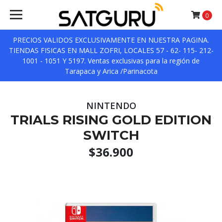
0
PRECIOS VALIDOS EXCLUSIVAMENTE EN NUESTRA PAGINA.
TIENDAS FISICAS EN MALL ZOFRI, LOCALES 57 - 62- 115- 212-
1001 - 1051 Y 5197. Ventas exclusivas para la región de
Tarapaca y Arica /Parinacota
NINTENDO
TRIALS RISING GOLD EDITION
SWITCH
$36.900