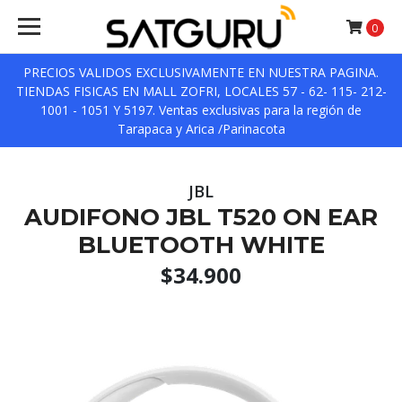
0
PRECIOS VALIDOS EXCLUSIVAMENTE EN NUESTRA PAGINA.
TIENDAS FISICAS EN MALL ZOFRI, LOCALES 57 - 62- 115- 212-
1001 - 1051 Y 5197. Ventas exclusivas para la región de
Tarapaca y Arica /Parinacota
JBL
AUDIFONO JBL T520 ON EAR
BLUETOOTH WHITE
$34.900