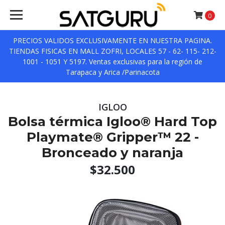
0
PRECIOS VALIDOS EXCLUSIVAMENTE EN NUESTRA PAGINA.
TIENDAS FISICAS EN MALL ZOFRI, LOCALES 57 - 62- 115- 212-
1001 - 1051 Y 5197. Ventas exclusivas para la región de
Tarapaca y Arica /Parinacota
IGLOO
Bolsa térmica Igloo® Hard Top
Playmate® Gripper™ 22 -
Bronceado y naranja
$32.500