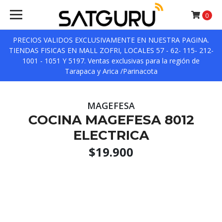
0
PRECIOS VALIDOS EXCLUSIVAMENTE EN NUESTRA PAGINA.
TIENDAS FISICAS EN MALL ZOFRI, LOCALES 57 - 62- 115- 212-
1001 - 1051 Y 5197. Ventas exclusivas para la región de
Tarapaca y Arica /Parinacota
MAGEFESA
COCINA MAGEFESA 8012
ELECTRICA
$19.900