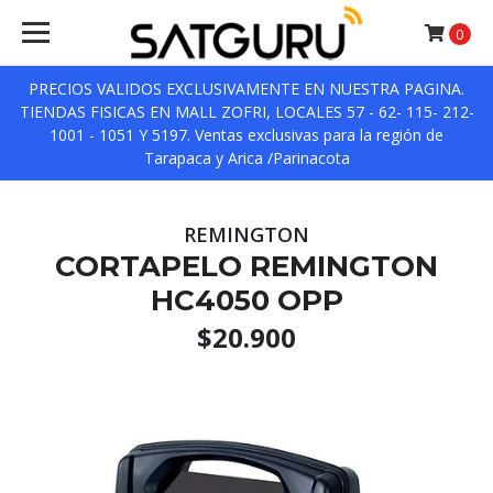
0
PRECIOS VALIDOS EXCLUSIVAMENTE EN NUESTRA PAGINA.
TIENDAS FISICAS EN MALL ZOFRI, LOCALES 57 - 62- 115- 212-
1001 - 1051 Y 5197. Ventas exclusivas para la región de
Tarapaca y Arica /Parinacota
REMINGTON
CORTAPELO REMINGTON
HC4050 OPP
$20.900