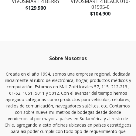
N
VIVOSMART 4 BERRY
VIVOSMART 4 BLACK 010-
A
01995-0
$129.900
$104.900
Sobre Nosotros
Creada en el año 1994, somos una empresa regional, dedicada
inicialmente al rubro de electrónica, hogar, productos médicos y
computación. Estamos en Mall Zofri locales 57, 115, 212-213 ,
61-62, 1051, 5011 y 5012. Con el avanzar del tiempo hemos
agregado categorías como productos para vehículos, celulares,
radios de comunicación, navegadores satélites, etc. Contamos
con sobre nueve mil metros de bodegas desde donde
vendemos al por mayor a países en Sudamérica y al resto de
Chile, agregando a esto oficinas ubicadas en países estratégicos
para así poder cumplir con todo tipo de requerimiento que