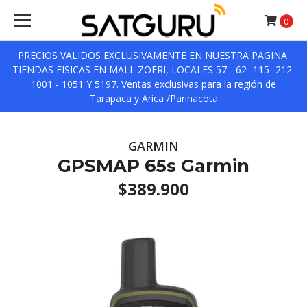
0
PRECIOS VALIDOS EXCLUSIVAMENTE EN NUESTRA PAGINA.
TIENDAS FISICAS EN MALL ZOFRI, LOCALES 57 - 62- 115- 212-
1001 - 1051 Y 5197. Ventas exclusivas para la región de
Tarapaca y Arica /Parinacota
GARMIN
GPSMAP 65s Garmin
$389.900