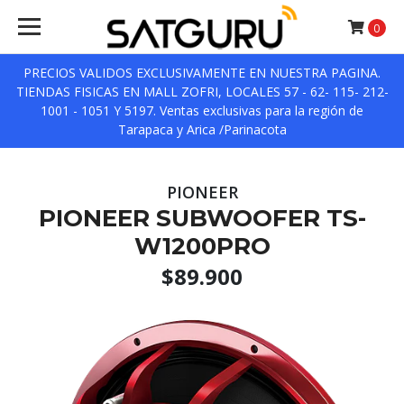
0
PRECIOS VALIDOS EXCLUSIVAMENTE EN NUESTRA PAGINA.
TIENDAS FISICAS EN MALL ZOFRI, LOCALES 57 - 62- 115- 212-
1001 - 1051 Y 5197. Ventas exclusivas para la región de
Tarapaca y Arica /Parinacota
PIONEER
PIONEER SUBWOOFER TS-
W1200PRO
$89.900