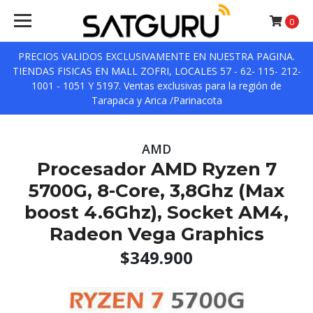
0
PRECIOS VALIDOS EXCLUSIVAMENTE EN NUESTRA PAGINA.
TIENDAS FISICAS EN MALL ZOFRI, LOCALES 57 - 62- 115- 212-
1001 - 1051 Y 5197. Ventas exclusivas para la región de
Tarapaca y Arica /Parinacota
AMD
Procesador AMD Ryzen 7
5700G, 8-Core, 3,8Ghz (Max
boost 4.6Ghz), Socket AM4,
Radeon Vega Graphics
$349.900