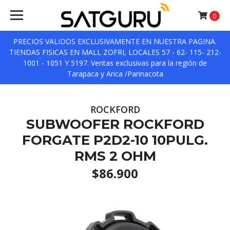
0
PRECIOS VALIDOS EXCLUSIVAMENTE EN NUESTRA PAGINA.
TIENDAS FISICAS EN MALL ZOFRI, LOCALES 57 - 62- 115- 212-
1001 - 1051 Y 5197. Ventas exclusivas para la región de
Tarapaca y Arica /Parinacota
ROCKFORD
SUBWOOFER ROCKFORD
FORGATE P2D2-10 10PULG.
RMS 2 OHM
$86.900