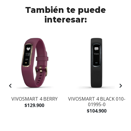
También te puede
interesar:
N
VIVOSMART 4 BERRY
VIVOSMART 4 BLACK 010-
A
01995-0
$129.900
$104.900