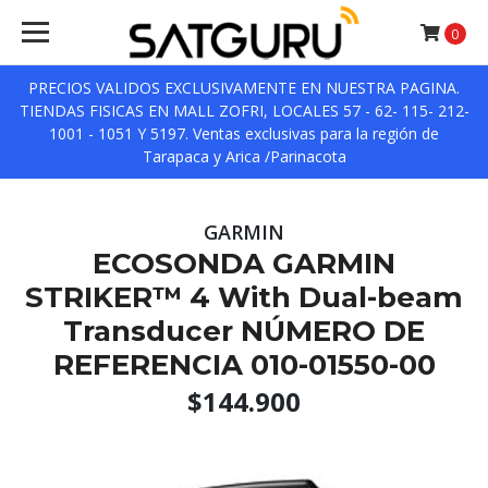
0
PRECIOS VALIDOS EXCLUSIVAMENTE EN NUESTRA PAGINA.
TIENDAS FISICAS EN MALL ZOFRI, LOCALES 57 - 62- 115- 212-
1001 - 1051 Y 5197. Ventas exclusivas para la región de
Tarapaca y Arica /Parinacota
GARMIN
ECOSONDA GARMIN
STRIKER™ 4 With Dual-beam
Transducer NÚMERO DE
REFERENCIA 010-01550-00
$144.900